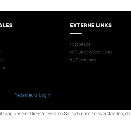
ALES
EXTERNE LINKS
t
Fussball.de
r
NFV Jade-Weser-Hunte
ok
myTischtennis
ram
Redakteurs-Login
 Nutzung unserer Dienste erklären Sie sich damit einverstanden, 