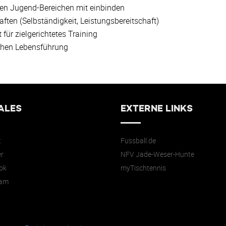
eren Jugend-Bereichen mit einbinden
ften (Selbständigkeit, Leistungsbereitschaft)
für zielgerichtetes Training
ichen Lebensführung
ALES
EXTERNE LINKS
t
Fussball.de
r
NFV Jade-Weser-Hunte
ok
myTischtennis
ram