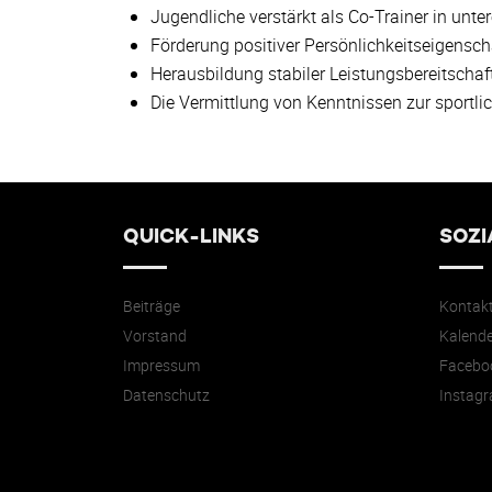
Jugendliche verstärkt als Co-Trainer in unt
Förderung positiver Persönlichkeitseigenscha
Herausbildung stabiler Leistungsbereitschaft 
Die Vermittlung von Kenntnissen zur sportl
QUICK-LINKS
SOZI
Beiträge
Kontak
Vorstand
Kalende
Impressum
Facebo
Datenschutz
Instag