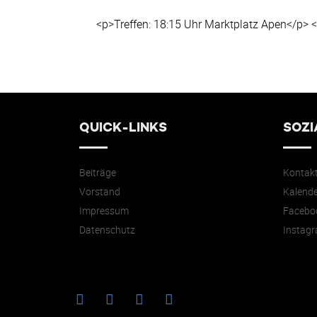
<p>Treffen: 18:15 Uhr Marktplatz Apen</p> 
QUICK-LINKS
SOZI
Beiträge
Kontak
Vorstand
Kalende
Impressum
Facebo
Datenschutz
Instag