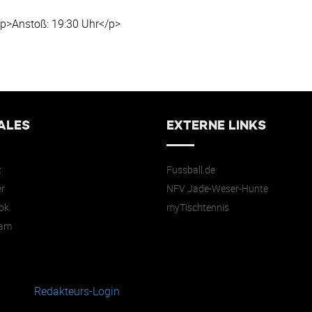
<p>Anstoß: 19:30 Uhr</p>
ALES
EXTERNE LINKS
t
Fussball.de
r
NFV Jade-Weser-Hunte
ok
myTischtennis
ram
Redakteurs-Login