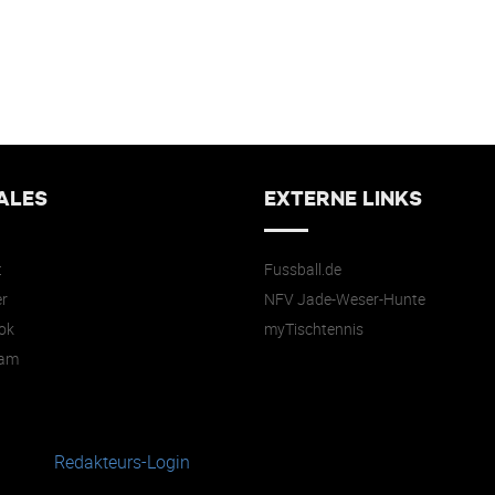
ALES
EXTERNE LINKS
t
Fussball.de
r
NFV Jade-Weser-Hunte
ok
myTischtennis
ram
Redakteurs-Login