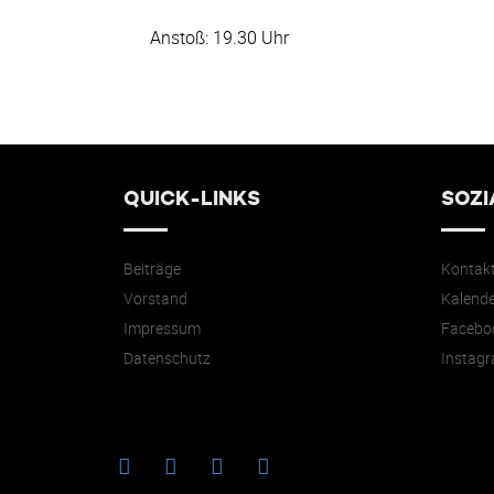
Anstoß: 19.30 Uhr
QUICK-LINKS
SOZI
Beiträge
Kontak
Vorstand
Kalende
Impressum
Facebo
Datenschutz
Instag