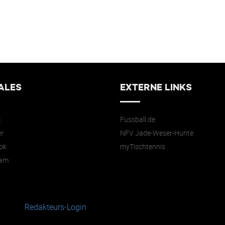
ALES
EXTERNE LINKS
t
Fussball.de
r
NFV Jade-Weser-Hunte
ok
myTischtennis
ram
Redakteurs-Login