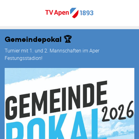
Gemeindepokal 🏆
Turnier mit 1. und 2. Mannschaften im Aper
Festungsstadion!