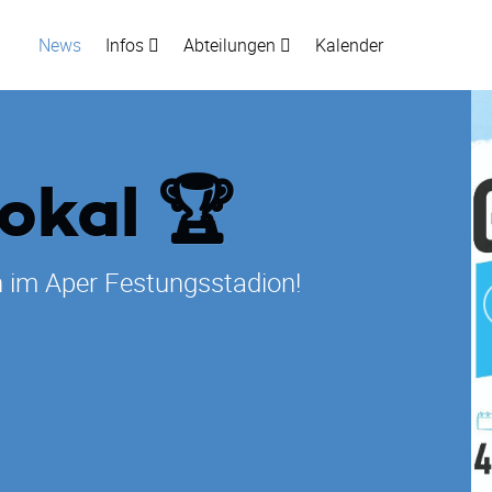
News
Infos
Abteilungen
Kalender
kal 🏆
n im Aper Festungsstadion!