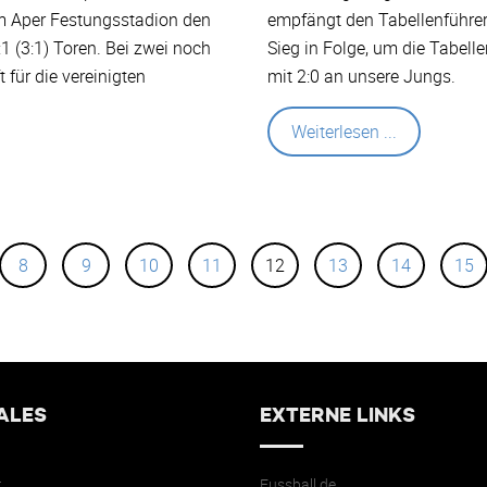
im Aper Festungsstadion den
empfängt den Tabellenführer
:1 (3:1) Toren. Bei zwei noch
Sieg in Folge, um die Tabel
 für die vereinigten
mit 2:0 an unsere Jungs.
Weiterlesen ...
8
9
10
11
12
13
14
15
ALES
EXTERNE LINKS
t
Fussball.de